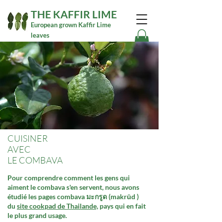
THE KAFFIR LIME
European grown Kaffir Lime
leaves
CUISINER
AVEC
LE COMBAVA
Pour comprendre comment les gens qui
aiment le combava s'en servent, nous avons
étudié les pages combava มะกรูด (makrūd )
du
site cookpad de Thailande,
pays qui en fait
le plus grand usage.