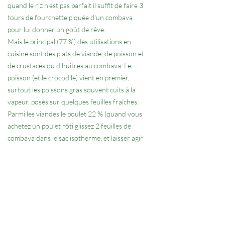
quand le riz n'est pas parfait il suffit de faire 3
tours de fourchette piquée d'un combava
pour lui donner un goût de rêve.
Mais le principal (77 %) des utilisations en
cuisine sont des plats de viande, de poisson et
de crustacés ou d’huîtres au combava. Le
poisson (et le crocodile) vient en premier,
surtout les poissons gras souvent cuits à la
vapeur, posés sur quelques feuilles fraîches.
Parmi les viandes le poulet 22 % (quand vous
achetez un poulet rôti glissez 2 feuilles de
combava dans le sac isotherme, et laisser agir
une vingtaine de minutes), suivi du porc,
ensuite les crabes et les crevettes, gambas etc.
Ceci pour vous dire qu'il n'y a pas que le curry
dans la vie. Avec le combava vous entrez dans
un monde culinaire sans fin.
Contactez nous