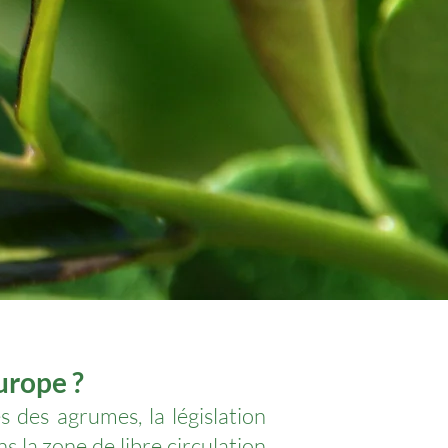
urope ?
 des agrumes, la législation
s la zone de libre circulation