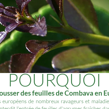
POURQUOI
pousser des feuilles de Combava en E
s européens de nombreux ravageurs et maladies
erdit l'entrée de feuilles d'agrumes fraîches dan