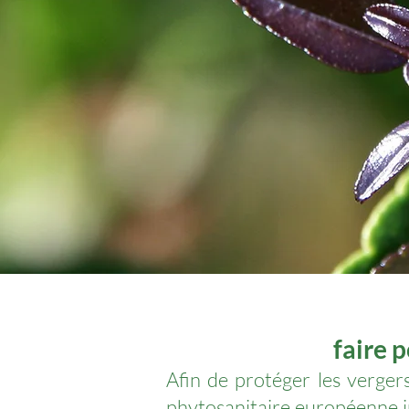
faire 
Afin de protéger les verger
phytosanitaire européenne int