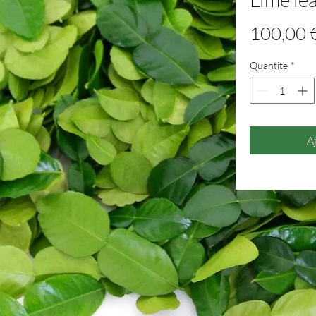
100,00 
Quantité
*
A