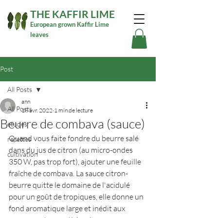
THE KAFFIR LIME
European grown Kaffir Lime
leaves
Post
All Posts
ann
All Posts
18 avr. 2022
1 min de lecture
Beurre de combava (sauce)
etudes
Quand vous faite fondre du beurre salé 
recettes
dans du jus de citron (au micro-ondes 
cultivation
350 W, pas trop fort), ajouter une feuille 
fraîche de combava. La sauce citron-
beurre quitte le domaine de l'acidulé 
pour un goût de tropiques, elle donne un 
fond aromatique large et inédit aux 