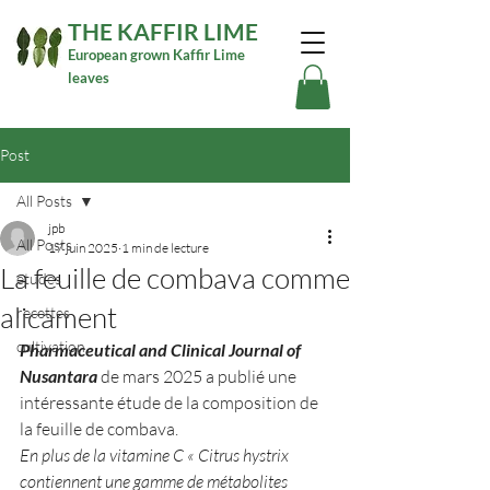
THE KAFFIR LIME
European grown Kaffir Lime
leaves
Post
All Posts
jpb
All Posts
17 juin 2025
1 min de lecture
La feuille de combava comme
etudes
alicament
recettes
cultivation
Pharmaceutical and Clinical Journal of 
Nusantara
de mars 2025 a publié une 
intéressante étude de la composition de 
la feuille de combava.
En plus de la vitamine C « Citrus hystrix 
contiennent une gamme de métabolites 