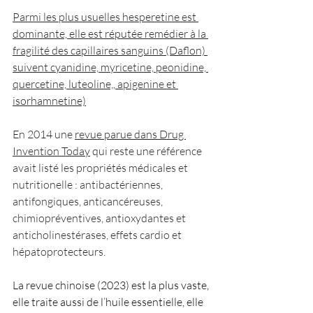
Parmi les plus usuelles hesperetine est 
dominante, elle est réputée remédier à la 
fragilité des capillaires sanguins (Daflon) 
suivent cyanidine, myricetine, peonidine, 
quercetine, luteoline,, apigenine et 
isorhamnetine)
En 2014 une 
revue parue dans Drug 
Invention Today
 qui reste une référence 
avait listé les propriétés médicales et 
nutritionelle : antibactériennes, 
antifongiques, anticancéreuses, 
chimiopréventives, antioxydantes et 
anticholinestérases, effets cardio et 
hépatoprotecteurs.
La revue chinoise (2023) est la plus vaste, 
elle traite aussi de l’huile essentielle, elle 